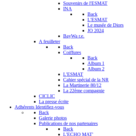
Souvenirs de l'ESMAT
INA
Back
L'ESMAT
Le musée de Diors
JO 2024
BayWa r.e.
A feuilleter
Back
Coiffures
Back
Album 1
Album 2
L'ESMAT
Cahier spécial de la NR
La Martinerie 80/12
La 22ème compagnie
CICLIC
La presse écrite
Adhérents
Identifiez-vous
Back
Galerie photos
Publications de nos partenaires
Back
L'ECHO MAT'