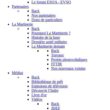
Le forum
ESOA - EVSO
Partenaires
Back
Nos partenaires
Dons de particuliers
La Martinerie
Back
Pourquoi La Martinerie ?
Histoire de la base
Dernière unité militaire
La Martinerie demain
Back
Travaux
Projets photovoltaîques
FFTIR
Nos nouveaux voisins
Médias
Back
Bibliothèque de prêt
Emissions de télévision
Découvrir l’Indre
Livre d'or
Vidéos
Back
JDEF