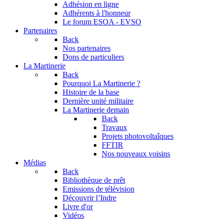
Adhésion en ligne
Adhérents à l'honneur
Le forum
ESOA - EVSO
Partenaires
Back
Nos partenaires
Dons de particuliers
La Martinerie
Back
Pourquoi La Martinerie ?
Histoire de la base
Dernière unité militaire
La Martinerie demain
Back
Travaux
Projets photovoltaîques
FFTIR
Nos nouveaux voisins
Médias
Back
Bibliothèque de prêt
Emissions de télévision
Découvrir l’Indre
Livre d'or
Vidéos