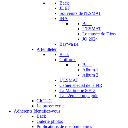
Back
JDEF
Souvenirs de l'ESMAT
INA
Back
L'ESMAT
Le musée de Diors
JO 2024
BayWa r.e.
A feuilleter
Back
Coiffures
Back
Album 1
Album 2
L'ESMAT
Cahier spécial de la NR
La Martinerie 80/12
La 22ème compagnie
CICLIC
La presse écrite
Adhérents
Identifiez-vous
Back
Galerie photos
Publications de nos partenaires