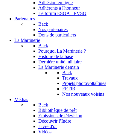
Adhésion en ligne
Adhérents à l'honneur
Le forum
ESOA - EVSO
Partenaires
Back
Nos partenaires
Dons de particuliers
La Martinerie
Back
Pourquoi La Martinerie ?
Histoire de la base
Dernière unité militaire
La Martinerie demain
Back
Travaux
Projets photovoltaîques
FFTIR
Nos nouveaux voisins
Médias
Back
Bibliothèque de prêt
Emissions de télévision
Découvrir l’Indre
Livre d'or
Vidéos