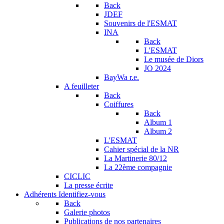
Back
JDEF
Souvenirs de l'ESMAT
INA
Back
L'ESMAT
Le musée de Diors
JO 2024
BayWa r.e.
A feuilleter
Back
Coiffures
Back
Album 1
Album 2
L'ESMAT
Cahier spécial de la NR
La Martinerie 80/12
La 22ème compagnie
CICLIC
La presse écrite
Adhérents
Identifiez-vous
Back
Galerie photos
Publications de nos partenaires