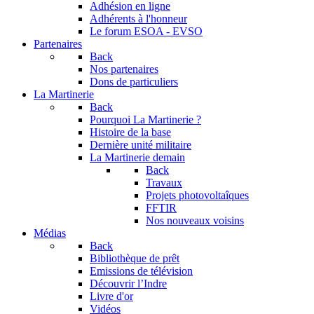
Adhésion en ligne
Adhérents à l'honneur
Le forum
ESOA - EVSO
Partenaires
Back
Nos partenaires
Dons de particuliers
La Martinerie
Back
Pourquoi La Martinerie ?
Histoire de la base
Dernière unité militaire
La Martinerie demain
Back
Travaux
Projets photovoltaîques
FFTIR
Nos nouveaux voisins
Médias
Back
Bibliothèque de prêt
Emissions de télévision
Découvrir l’Indre
Livre d'or
Vidéos