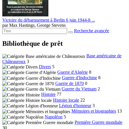
Victoire du débarquement à Berlin 6 juin 1944-8 ...
par
Max Hastings, George Stevens
Recherche avancée
Bibliothèque de prêt
Base américaine de
Châteauroux
3
Divers
5
Guerre d'Algérie
8
Guerre d'Indochine
8
Guerre de 1870
0
Guerre du Vietnam
2
Histoire
77
Histoire locale
22
Légion d'honneur
3
Mémoires et biographies
13
Napoléon
5
Première Guerre mondiale
30