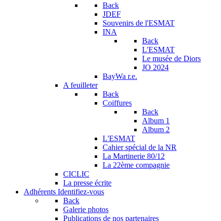
Back
JDEF
Souvenirs de l'ESMAT
INA
Back
L'ESMAT
Le musée de Diors
JO 2024
BayWa r.e.
A feuilleter
Back
Coiffures
Back
Album 1
Album 2
L'ESMAT
Cahier spécial de la NR
La Martinerie 80/12
La 22ème compagnie
CICLIC
La presse écrite
Adhérents
Identifiez-vous
Back
Galerie photos
Publications de nos partenaires