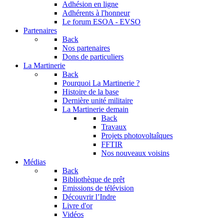
Adhésion en ligne
Adhérents à l'honneur
Le forum
ESOA - EVSO
Partenaires
Back
Nos partenaires
Dons de particuliers
La Martinerie
Back
Pourquoi La Martinerie ?
Histoire de la base
Dernière unité militaire
La Martinerie demain
Back
Travaux
Projets photovoltaîques
FFTIR
Nos nouveaux voisins
Médias
Back
Bibliothèque de prêt
Emissions de télévision
Découvrir l’Indre
Livre d'or
Vidéos