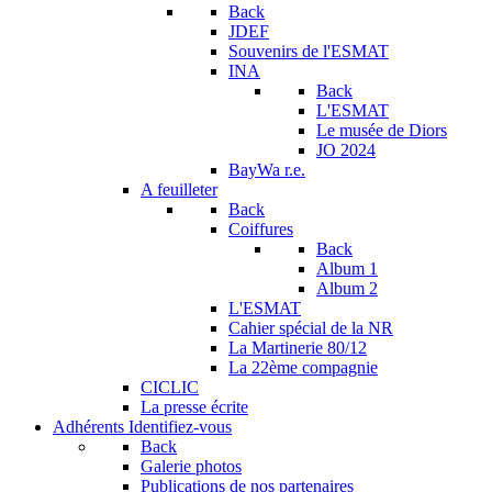
Back
JDEF
Souvenirs de l'ESMAT
INA
Back
L'ESMAT
Le musée de Diors
JO 2024
BayWa r.e.
A feuilleter
Back
Coiffures
Back
Album 1
Album 2
L'ESMAT
Cahier spécial de la NR
La Martinerie 80/12
La 22ème compagnie
CICLIC
La presse écrite
Adhérents
Identifiez-vous
Back
Galerie photos
Publications de nos partenaires