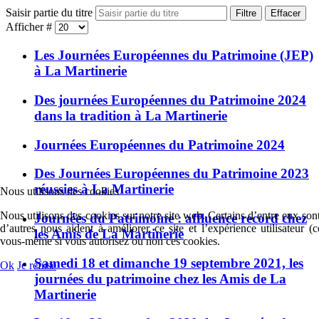
Saisir partie du titre
Filtre
Effacer
Afficher #
Les Journées Européennes du Patrimoine (JEP)
à La Martinerie
Des journées Européennes du Patrimoine 2024
dans la tradition à La Martinerie
Journées Européennes du Patrimoine 2024
Des Journées Européennes du Patrimoine 2023
réussies à La Martinerie
Nous utilisons des cookies
Nous utilisons des cookies sur notre site web. Certains d’entre eux sont
Journées du Patrimoine : affluence record chez
d’autres nous aident à améliorer ce site et l’expérience utilisateur 
les Amis de La Martinerie
vous-même si vous autorisez ou non ces cookies.
Samedi 18 et dimanche 19 septembre 2021, les
Ok
Je refuse
journées du patrimoine chez les Amis de La
Martinerie