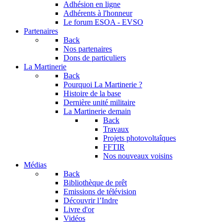
Adhésion en ligne
Adhérents à l'honneur
Le forum
ESOA - EVSO
Partenaires
Back
Nos partenaires
Dons de particuliers
La Martinerie
Back
Pourquoi La Martinerie ?
Histoire de la base
Dernière unité militaire
La Martinerie demain
Back
Travaux
Projets photovoltaîques
FFTIR
Nos nouveaux voisins
Médias
Back
Bibliothèque de prêt
Emissions de télévision
Découvrir l’Indre
Livre d'or
Vidéos