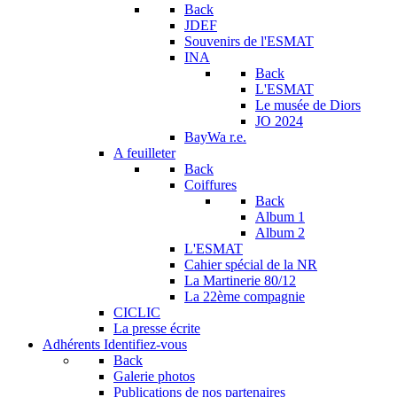
Back
JDEF
Souvenirs de l'ESMAT
INA
Back
L'ESMAT
Le musée de Diors
JO 2024
BayWa r.e.
A feuilleter
Back
Coiffures
Back
Album 1
Album 2
L'ESMAT
Cahier spécial de la NR
La Martinerie 80/12
La 22ème compagnie
CICLIC
La presse écrite
Adhérents
Identifiez-vous
Back
Galerie photos
Publications de nos partenaires