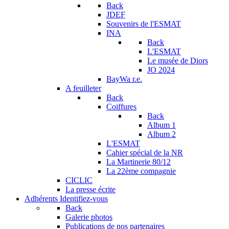
Back
JDEF
Souvenirs de l'ESMAT
INA
Back
L'ESMAT
Le musée de Diors
JO 2024
BayWa r.e.
A feuilleter
Back
Coiffures
Back
Album 1
Album 2
L'ESMAT
Cahier spécial de la NR
La Martinerie 80/12
La 22ème compagnie
CICLIC
La presse écrite
Adhérents
Identifiez-vous
Back
Galerie photos
Publications de nos partenaires