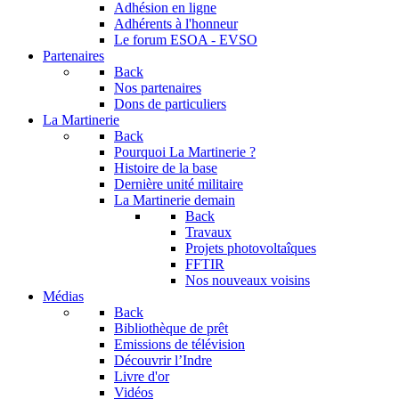
Adhésion en ligne
Adhérents à l'honneur
Le forum
ESOA - EVSO
Partenaires
Back
Nos partenaires
Dons de particuliers
La Martinerie
Back
Pourquoi La Martinerie ?
Histoire de la base
Dernière unité militaire
La Martinerie demain
Back
Travaux
Projets photovoltaîques
FFTIR
Nos nouveaux voisins
Médias
Back
Bibliothèque de prêt
Emissions de télévision
Découvrir l’Indre
Livre d'or
Vidéos