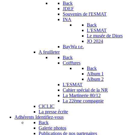
Back
JDEF
Souvenirs de l'ESMAT
INA
Back
L'ESMAT
Le musée de Diors
JO 2024
BayWa r.e.
A feuilleter
Back
Coiffures
Back
Album 1
Album 2
L'ESMAT
Cahier spécial de la NR
La Martinerie 80/12
La 22ème compagnie
CICLIC
La presse écrite
Adhérents
Identifiez-vous
Back
Galerie photos
Publications de nos partenaires