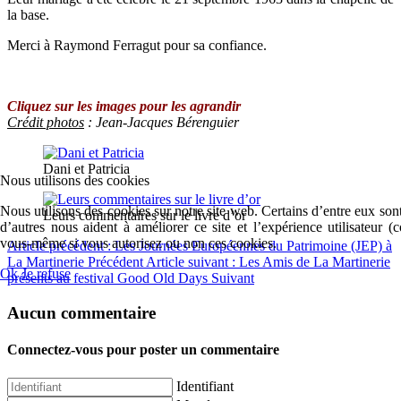
la base.
Merci à Raymond Ferragut pour sa confiance.
Cliquez sur les images pour les agrandir
Crédit photos
: Jean-Jacques Bérenguier
Dani et Patricia
Nous utilisons des cookies
Nous utilisons des cookies sur notre site web. Certains d’entre eux sont
Leurs commentaires sur le livre d’or
d’autres nous aident à améliorer ce site et l’expérience utilisateur 
vous-même si vous autorisez ou non ces cookies.
Article précédent : Les Journées Européennes du Patrimoine (JEP) à
La Martinerie
Précédent
Article suivant : Les Amis de La Martinerie
Ok
Je refuse
présents au festival Good Old Days
Suivant
Aucun commentaire
Connectez-vous pour poster un commentaire
Identifiant