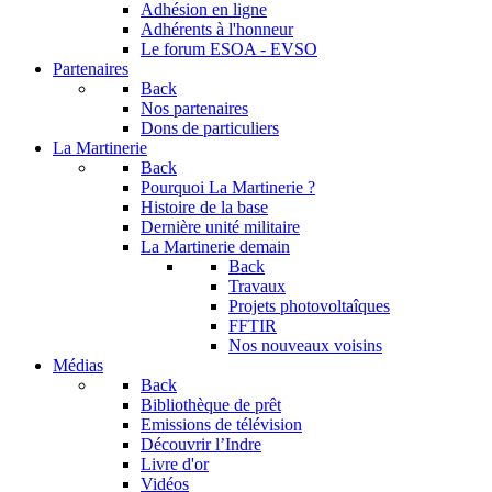
Adhésion en ligne
Adhérents à l'honneur
Le forum
ESOA - EVSO
Partenaires
Back
Nos partenaires
Dons de particuliers
La Martinerie
Back
Pourquoi La Martinerie ?
Histoire de la base
Dernière unité militaire
La Martinerie demain
Back
Travaux
Projets photovoltaîques
FFTIR
Nos nouveaux voisins
Médias
Back
Bibliothèque de prêt
Emissions de télévision
Découvrir l’Indre
Livre d'or
Vidéos