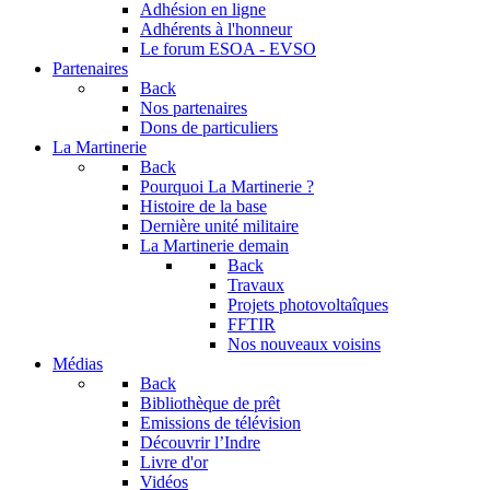
Adhésion en ligne
Adhérents à l'honneur
Le forum
ESOA - EVSO
Partenaires
Back
Nos partenaires
Dons de particuliers
La Martinerie
Back
Pourquoi La Martinerie ?
Histoire de la base
Dernière unité militaire
La Martinerie demain
Back
Travaux
Projets photovoltaîques
FFTIR
Nos nouveaux voisins
Médias
Back
Bibliothèque de prêt
Emissions de télévision
Découvrir l’Indre
Livre d'or
Vidéos