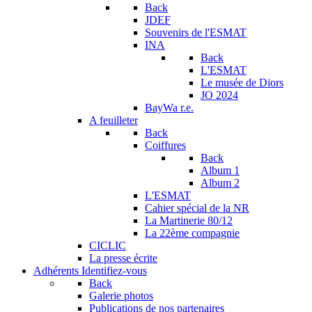
Back
JDEF
Souvenirs de l'ESMAT
INA
Back
L'ESMAT
Le musée de Diors
JO 2024
BayWa r.e.
A feuilleter
Back
Coiffures
Back
Album 1
Album 2
L'ESMAT
Cahier spécial de la NR
La Martinerie 80/12
La 22ème compagnie
CICLIC
La presse écrite
Adhérents
Identifiez-vous
Back
Galerie photos
Publications de nos partenaires