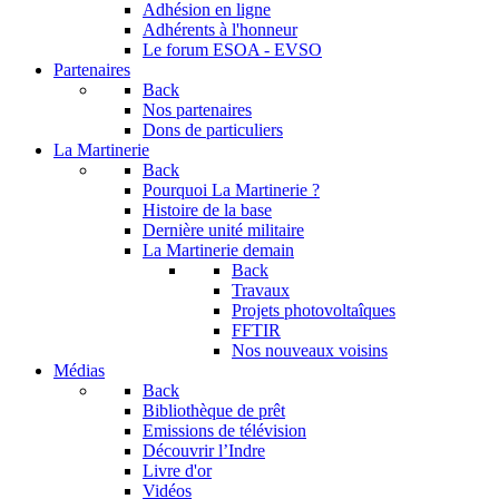
Adhésion en ligne
Adhérents à l'honneur
Le forum
ESOA - EVSO
Partenaires
Back
Nos partenaires
Dons de particuliers
La Martinerie
Back
Pourquoi La Martinerie ?
Histoire de la base
Dernière unité militaire
La Martinerie demain
Back
Travaux
Projets photovoltaîques
FFTIR
Nos nouveaux voisins
Médias
Back
Bibliothèque de prêt
Emissions de télévision
Découvrir l’Indre
Livre d'or
Vidéos