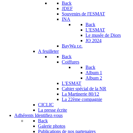
Back
JDEF
Souvenirs de l'ESMAT
INA
Back
L'ESMAT
Le musée de Diors
JO 2024
BayWa r.e.
A feuilleter
Back
Coiffures
Back
Album 1
Album 2
L'ESMAT
Cahier spécial de la NR
La Martinerie 80/12
La 22ème compagnie
CICLIC
La presse écrite
Adhérents
Identifiez-vous
Back
Galerie photos
Publications de nos partenaires