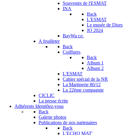
Souvenirs de l'ESMAT
INA
Back
L'ESMAT
Le musée de Diors
JO 2024
BayWa r.e.
A feuilleter
Back
Coiffures
Back
Album 1
Album 2
L'ESMAT
Cahier spécial de la NR
La Martinerie 80/12
La 22ème compagnie
CICLIC
La presse écrite
Adhérents
Identifiez-vous
Back
Galerie photos
Publications de nos partenaires
Back
L'ECHO MAT'