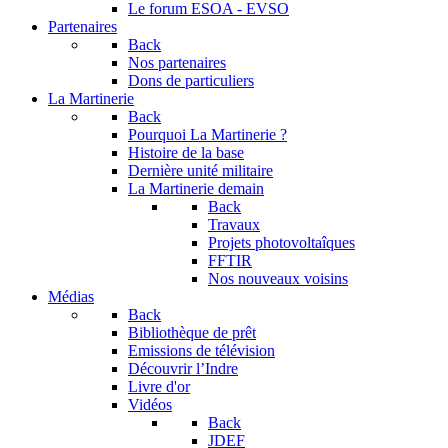
Le forum
ESOA - EVSO
Partenaires
Back
Nos partenaires
Dons de particuliers
La Martinerie
Back
Pourquoi La Martinerie ?
Histoire de la base
Dernière unité militaire
La Martinerie demain
Back
Travaux
Projets photovoltaîques
FFTIR
Nos nouveaux voisins
Médias
Back
Bibliothèque de prêt
Emissions de télévision
Découvrir l’Indre
Livre d'or
Vidéos
Back
JDEF