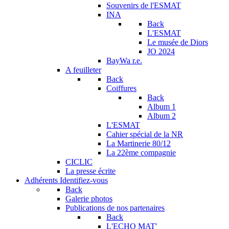
Souvenirs de l'ESMAT
INA
Back
L'ESMAT
Le musée de Diors
JO 2024
BayWa r.e.
A feuilleter
Back
Coiffures
Back
Album 1
Album 2
L'ESMAT
Cahier spécial de la NR
La Martinerie 80/12
La 22ème compagnie
CICLIC
La presse écrite
Adhérents
Identifiez-vous
Back
Galerie photos
Publications de nos partenaires
Back
L'ECHO MAT'