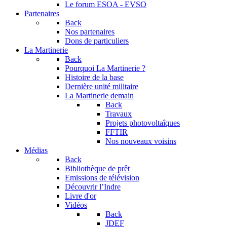
Le forum
ESOA - EVSO
Partenaires
Back
Nos partenaires
Dons de particuliers
La Martinerie
Back
Pourquoi La Martinerie ?
Histoire de la base
Dernière unité militaire
La Martinerie demain
Back
Travaux
Projets photovoltaîques
FFTIR
Nos nouveaux voisins
Médias
Back
Bibliothèque de prêt
Emissions de télévision
Découvrir l’Indre
Livre d'or
Vidéos
Back
JDEF