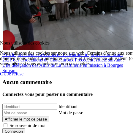
Nous utilisons des cookies
Nous utilisons des cookies sur notre site web. Certains d’entre eux sont
Article précédent : Les Amis de La Martinerie présents au forum
d’autres nous aident à améliorer ce site et l’expérience utilisateur 
2021 des associations de Chateauroux
Précédent
Article suivant :
vous-même si vous autorisez ou non ces cookies.
Une délégation des Amis de La Martinerie en mission à Bourges
Suivant
Ok
Je refuse
Aucun commentaire
Connectez-vous pour poster un commentaire
Identifiant
Mot de passe
Afficher le mot de passe
Se souvenir de moi
Connexion