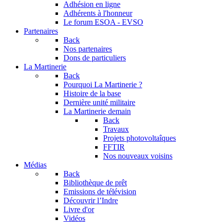
Adhésion en ligne
Adhérents à l'honneur
Le forum
ESOA - EVSO
Partenaires
Back
Nos partenaires
Dons de particuliers
La Martinerie
Back
Pourquoi La Martinerie ?
Histoire de la base
Dernière unité militaire
La Martinerie demain
Back
Travaux
Projets photovoltaîques
FFTIR
Nos nouveaux voisins
Médias
Back
Bibliothèque de prêt
Emissions de télévision
Découvrir l’Indre
Livre d'or
Vidéos