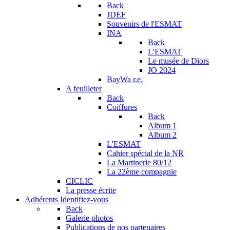
Back
JDEF
Souvenirs de l'ESMAT
INA
Back
L'ESMAT
Le musée de Diors
JO 2024
BayWa r.e.
A feuilleter
Back
Coiffures
Back
Album 1
Album 2
L'ESMAT
Cahier spécial de la NR
La Martinerie 80/12
La 22ème compagnie
CICLIC
La presse écrite
Adhérents
Identifiez-vous
Back
Galerie photos
Publications de nos partenaires