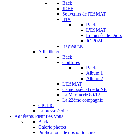
Back
JDEF
Souvenirs de l'ESMAT
INA
Back
L'ESMAT
Le musée de Diors
JO 2024
BayWa r.e.
A feuilleter
Back
Coiffures
Back
Album 1
Album 2
L'ESMAT
Cahier spécial de la NR
La Martinerie 80/12
La 22ème compagnie
CICLIC
La presse écrite
Adhérents
Identifiez-vous
Back
Galerie photos
Publications de nos partenaires