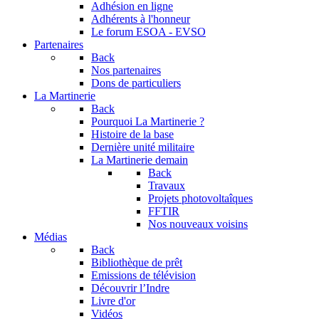
Adhésion en ligne
Adhérents à l'honneur
Le forum
ESOA - EVSO
Partenaires
Back
Nos partenaires
Dons de particuliers
La Martinerie
Back
Pourquoi La Martinerie ?
Histoire de la base
Dernière unité militaire
La Martinerie demain
Back
Travaux
Projets photovoltaîques
FFTIR
Nos nouveaux voisins
Médias
Back
Bibliothèque de prêt
Emissions de télévision
Découvrir l’Indre
Livre d'or
Vidéos