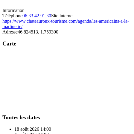
Information
Téléphone
06.33.42.91.30
Site internet
https://www.chateauroux-tourisme.com/agenda/les-americains-a-la-
martinerie/
Adresse
46.824513, 1.759300
Carte
Toutes les dates
18 août 2026
14:00