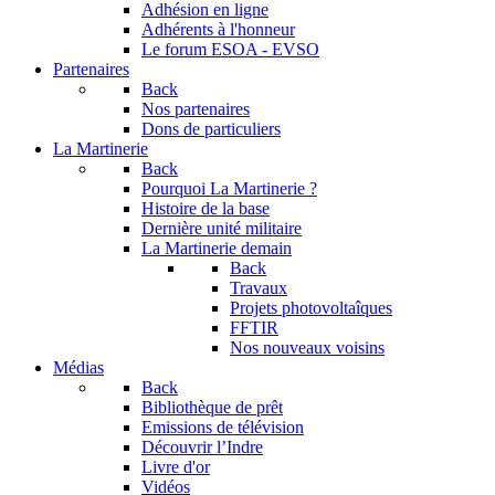
Adhésion en ligne
Adhérents à l'honneur
Le forum
ESOA - EVSO
Partenaires
Back
Nos partenaires
Dons de particuliers
La Martinerie
Back
Pourquoi La Martinerie ?
Histoire de la base
Dernière unité militaire
La Martinerie demain
Back
Travaux
Projets photovoltaîques
FFTIR
Nos nouveaux voisins
Médias
Back
Bibliothèque de prêt
Emissions de télévision
Découvrir l’Indre
Livre d'or
Vidéos