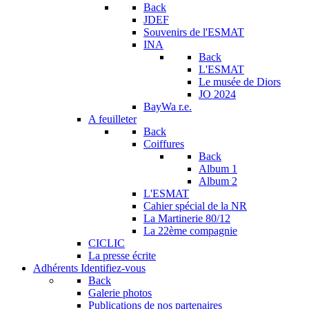
Back
JDEF
Souvenirs de l'ESMAT
INA
Back
L'ESMAT
Le musée de Diors
JO 2024
BayWa r.e.
A feuilleter
Back
Coiffures
Back
Album 1
Album 2
L'ESMAT
Cahier spécial de la NR
La Martinerie 80/12
La 22ème compagnie
CICLIC
La presse écrite
Adhérents
Identifiez-vous
Back
Galerie photos
Publications de nos partenaires