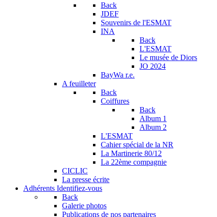
Back
JDEF
Souvenirs de l'ESMAT
INA
Back
L'ESMAT
Le musée de Diors
JO 2024
BayWa r.e.
A feuilleter
Back
Coiffures
Back
Album 1
Album 2
L'ESMAT
Cahier spécial de la NR
La Martinerie 80/12
La 22ème compagnie
CICLIC
La presse écrite
Adhérents
Identifiez-vous
Back
Galerie photos
Publications de nos partenaires