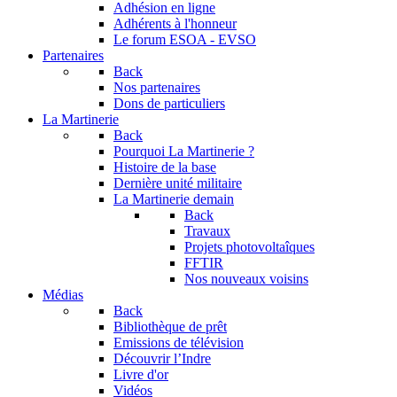
Adhésion en ligne
Adhérents à l'honneur
Le forum
ESOA - EVSO
Partenaires
Back
Nos partenaires
Dons de particuliers
La Martinerie
Back
Pourquoi La Martinerie ?
Histoire de la base
Dernière unité militaire
La Martinerie demain
Back
Travaux
Projets photovoltaîques
FFTIR
Nos nouveaux voisins
Médias
Back
Bibliothèque de prêt
Emissions de télévision
Découvrir l’Indre
Livre d'or
Vidéos