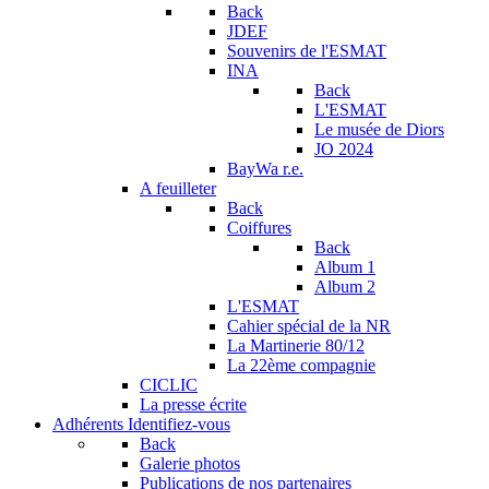
Back
JDEF
Souvenirs de l'ESMAT
INA
Back
L'ESMAT
Le musée de Diors
JO 2024
BayWa r.e.
A feuilleter
Back
Coiffures
Back
Album 1
Album 2
L'ESMAT
Cahier spécial de la NR
La Martinerie 80/12
La 22ème compagnie
CICLIC
La presse écrite
Adhérents
Identifiez-vous
Back
Galerie photos
Publications de nos partenaires