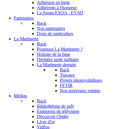
Adhésion en ligne
Adhérents à l'honneur
Le forum
ESOA - EVSO
Partenaires
Back
Nos partenaires
Dons de particuliers
La Martinerie
Back
Pourquoi La Martinerie ?
Histoire de la base
Dernière unité militaire
La Martinerie demain
Back
Travaux
Projets photovoltaîques
FFTIR
Nos nouveaux voisins
Médias
Back
Bibliothèque de prêt
Emissions de télévision
Découvrir l’Indre
Livre d'or
Vidéos