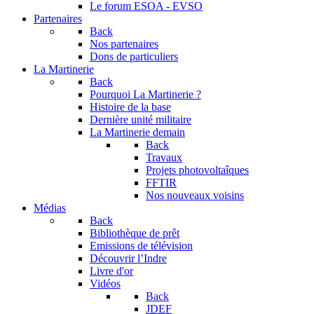
Le forum
ESOA - EVSO
Partenaires
Back
Nos partenaires
Dons de particuliers
La Martinerie
Back
Pourquoi La Martinerie ?
Histoire de la base
Dernière unité militaire
La Martinerie demain
Back
Travaux
Projets photovoltaîques
FFTIR
Nos nouveaux voisins
Médias
Back
Bibliothèque de prêt
Emissions de télévision
Découvrir l’Indre
Livre d'or
Vidéos
Back
JDEF