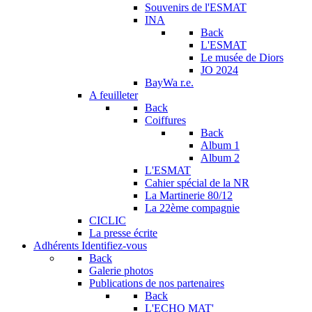
Souvenirs de l'ESMAT
INA
Back
L'ESMAT
Le musée de Diors
JO 2024
BayWa r.e.
A feuilleter
Back
Coiffures
Back
Album 1
Album 2
L'ESMAT
Cahier spécial de la NR
La Martinerie 80/12
La 22ème compagnie
CICLIC
La presse écrite
Adhérents
Identifiez-vous
Back
Galerie photos
Publications de nos partenaires
Back
L'ECHO MAT'