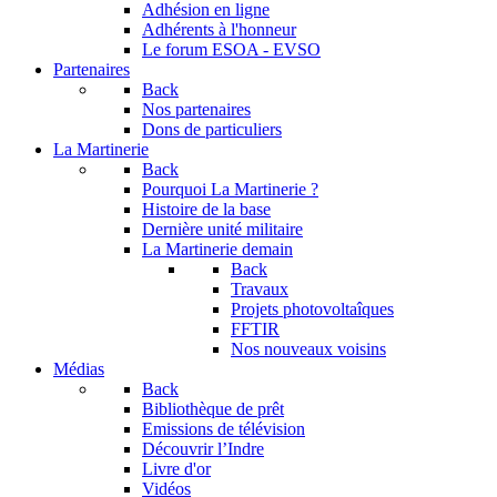
Adhésion en ligne
Adhérents à l'honneur
Le forum
ESOA - EVSO
Partenaires
Back
Nos partenaires
Dons de particuliers
La Martinerie
Back
Pourquoi La Martinerie ?
Histoire de la base
Dernière unité militaire
La Martinerie demain
Back
Travaux
Projets photovoltaîques
FFTIR
Nos nouveaux voisins
Médias
Back
Bibliothèque de prêt
Emissions de télévision
Découvrir l’Indre
Livre d'or
Vidéos