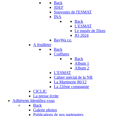
Back
JDEF
Souvenirs de l'ESMAT
INA
Back
L'ESMAT
Le musée de Diors
JO 2024
BayWa r.e.
A feuilleter
Back
Coiffures
Back
Album 1
Album 2
L'ESMAT
Cahier spécial de la NR
La Martinerie 80/12
La 22ème compagnie
CICLIC
La presse écrite
Adhérents
Identifiez-vous
Back
Galerie photos
Publications de nos partenaires