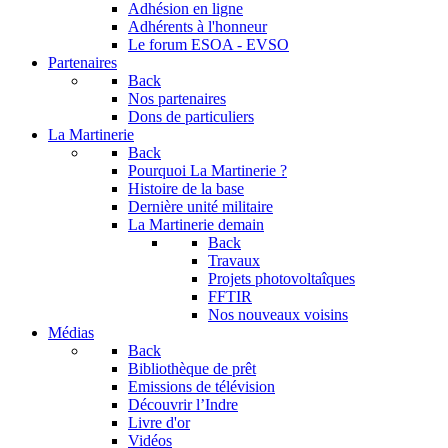
Adhésion en ligne
Adhérents à l'honneur
Le forum
ESOA - EVSO
Partenaires
Back
Nos partenaires
Dons de particuliers
La Martinerie
Back
Pourquoi La Martinerie ?
Histoire de la base
Dernière unité militaire
La Martinerie demain
Back
Travaux
Projets photovoltaîques
FFTIR
Nos nouveaux voisins
Médias
Back
Bibliothèque de prêt
Emissions de télévision
Découvrir l’Indre
Livre d'or
Vidéos