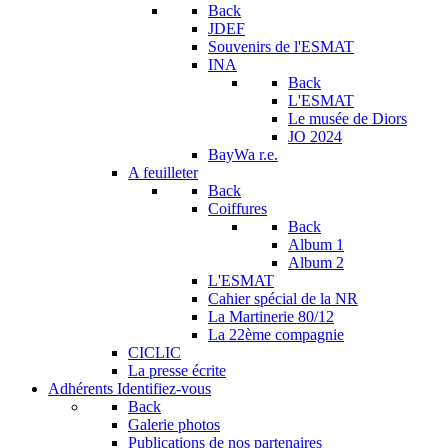
Back
JDEF
Souvenirs de l'ESMAT
INA
Back
L'ESMAT
Le musée de Diors
JO 2024
BayWa r.e.
A feuilleter
Back
Coiffures
Back
Album 1
Album 2
L'ESMAT
Cahier spécial de la NR
La Martinerie 80/12
La 22ème compagnie
CICLIC
La presse écrite
Adhérents
Identifiez-vous
Back
Galerie photos
Publications de nos partenaires