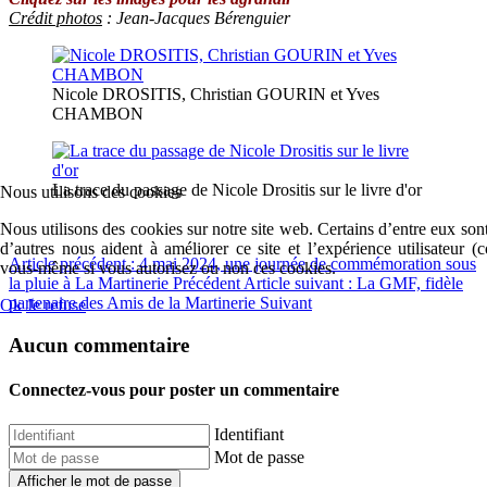
Crédit photos
:
Jean-Jacques Bérenguier
Nicole DROSITIS, Christian GOURIN et Yves
CHAMBON
La trace du passage de Nicole Drositis sur le livre d'or
Nous utilisons des cookies
Nous utilisons des cookies sur notre site web. Certains d’entre eux sont
d’autres nous aident à améliorer ce site et l’expérience utilisateur 
Article précédent : 4 mai 2024, une journée de commémoration sous
vous-même si vous autorisez ou non ces cookies.
la pluie à La Martinerie
Précédent
Article suivant : La GMF, fidèle
partenaire des Amis de la Martinerie
Suivant
Ok
Je refuse
Aucun commentaire
Connectez-vous pour poster un commentaire
Identifiant
Mot de passe
Afficher le mot de passe