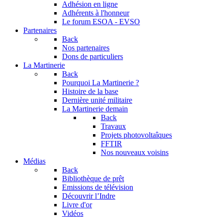
Adhésion en ligne
Adhérents à l'honneur
Le forum
ESOA - EVSO
Partenaires
Back
Nos partenaires
Dons de particuliers
La Martinerie
Back
Pourquoi La Martinerie ?
Histoire de la base
Dernière unité militaire
La Martinerie demain
Back
Travaux
Projets photovoltaîques
FFTIR
Nos nouveaux voisins
Médias
Back
Bibliothèque de prêt
Emissions de télévision
Découvrir l’Indre
Livre d'or
Vidéos