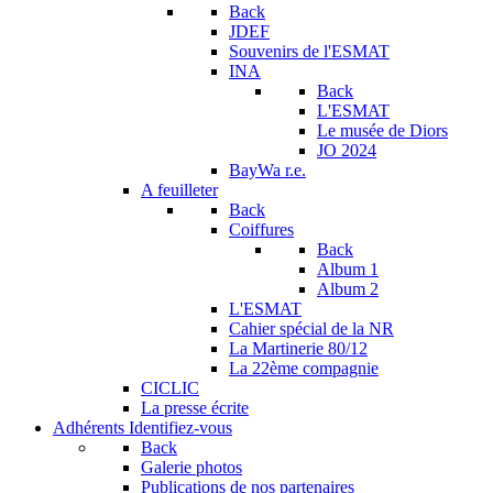
Back
JDEF
Souvenirs de l'ESMAT
INA
Back
L'ESMAT
Le musée de Diors
JO 2024
BayWa r.e.
A feuilleter
Back
Coiffures
Back
Album 1
Album 2
L'ESMAT
Cahier spécial de la NR
La Martinerie 80/12
La 22ème compagnie
CICLIC
La presse écrite
Adhérents
Identifiez-vous
Back
Galerie photos
Publications de nos partenaires