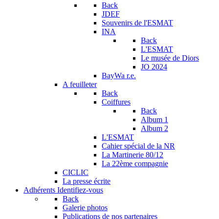
Back
JDEF
Souvenirs de l'ESMAT
INA
Back
L'ESMAT
Le musée de Diors
JO 2024
BayWa r.e.
A feuilleter
Back
Coiffures
Back
Album 1
Album 2
L'ESMAT
Cahier spécial de la NR
La Martinerie 80/12
La 22ème compagnie
CICLIC
La presse écrite
Adhérents
Identifiez-vous
Back
Galerie photos
Publications de nos partenaires