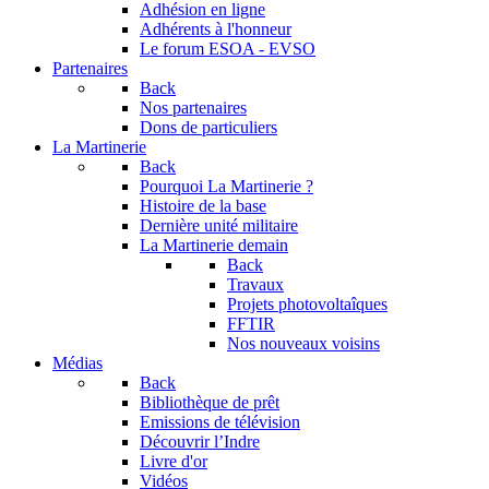
Adhésion en ligne
Adhérents à l'honneur
Le forum
ESOA - EVSO
Partenaires
Back
Nos partenaires
Dons de particuliers
La Martinerie
Back
Pourquoi La Martinerie ?
Histoire de la base
Dernière unité militaire
La Martinerie demain
Back
Travaux
Projets photovoltaîques
FFTIR
Nos nouveaux voisins
Médias
Back
Bibliothèque de prêt
Emissions de télévision
Découvrir l’Indre
Livre d'or
Vidéos