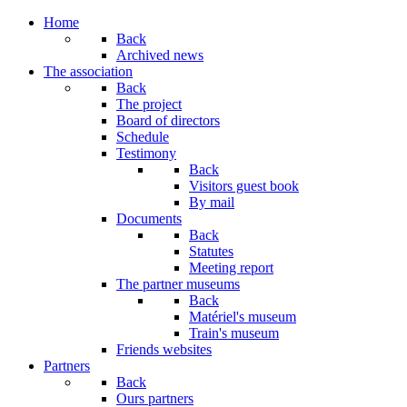
Home
Back
Archived news
The association
Back
The project
Board of directors
Schedule
Testimony
Back
Visitors guest book
By mail
Documents
Back
Statutes
Meeting report
The partner museums
Back
Matériel's museum
Train's museum
Friends websites
Partners
Back
Ours partners