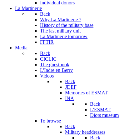
Individual donors
La Martinerie
Back
Why La Martinerie ?
History of the military base
The last military unit
La Martinerie tomorrow
FFTIR
Media
Back
CICLIC
The guestbook
L'Indre en Berry
Videos
Back
JDEF
Memories of ESMAT
INA
Back
L'ESMAT
Diors museum
To browse
Back
Military headdresses
Back